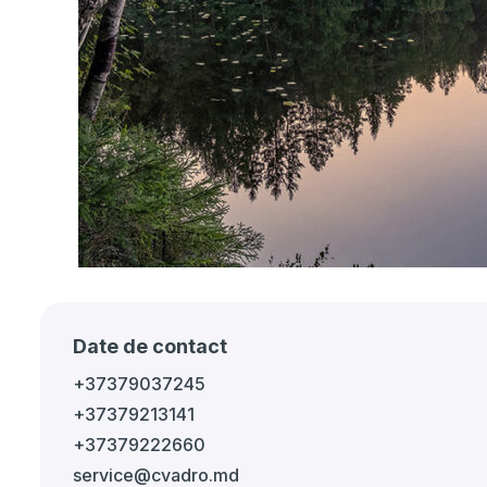
Date de contact
+37379037245
+37379213141
+37379222660
service@cvadro.md