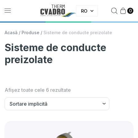
RO
0
Acasă
/
Produse
/
Sisteme de conducte preizolate
Sisteme de conducte
preizolate
Afișez toate cele 6 rezultate