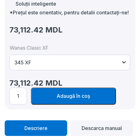
Soluții inteligente
*Preţul este orientativ, pentru detalii contactaţi-ne!
73,112.42
MDL
Wanas Clasic XF
73,112.42
MDL
Cantitate
Adaugă în coș
Recuperator
de
caldura
Wanas
Clasic
XF
Descriere
Descarca manual