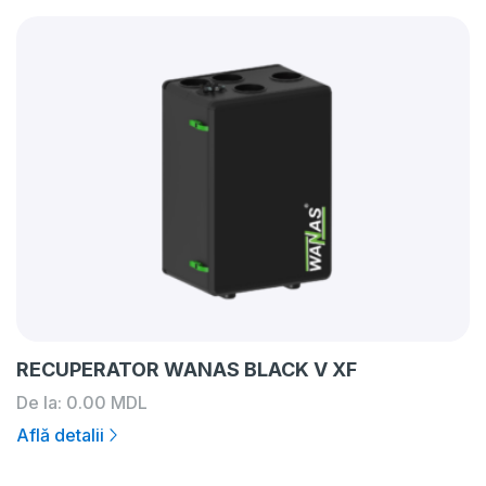
RECUPERATOR WANAS BLACK V XF
De la:
0.00
MDL
Află detalii