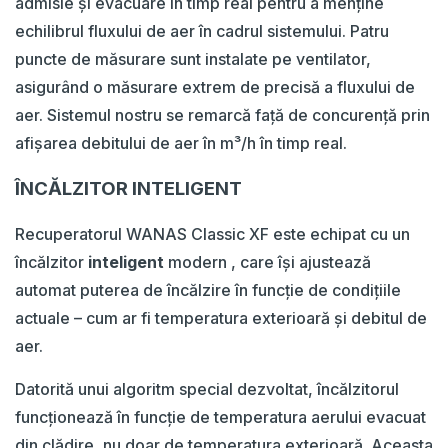
admisie și evacuare în timp real pentru a menține
echilibrul fluxului de aer în cadrul sistemului. Patru
puncte de măsurare sunt instalate pe ventilator,
asigurând o măsurare extrem de precisă a fluxului de
aer. Sistemul nostru se remarcă față de concurență prin
afișarea debitului de aer în m³/h în timp real.
ÎNCĂLZITOR INTELIGENT
Recuperatorul WANAS Classic XF este echipat cu un
încălzitor
inteligent
modern , care își ajustează
automat puterea de încălzire în funcție de condițiile
actuale – cum ar fi temperatura exterioară și debitul de
aer.
Datorită unui algoritm special dezvoltat, încălzitorul
funcționează în funcție de temperatura aerului evacuat
din clădire, nu doar de temperatura exterioară. Aceasta