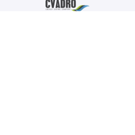
Utile
Cerere de ofertă
Proiecte
Contacte
Blog
Despre Noi
Catalog
Pompe de căldură
Ventilare, climatizare
Pardosea caldă
Automatizare și control
Punct termic