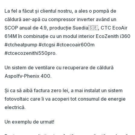
La fel a făcut și clientul nostru, a ales o pompă de
căldură aer-apă cu compressor inverter având un
SCOP anual de 4.9, producție Suedia🇸🇪, CTC EcoAir
614M în combinație cu un modul interior EcoZenith i360
#ctcheatpump #ctcgsi #ctcecoair600m
#ctcecozenithi550pro.
Un sistem de ventilare cu recuperare de căldură
Aspolfv-Phenix 400.
Și ca să aibă factura zero lei, a mai instalat un sistem
fotovoltaic care îi va acoperi tot consumul de energie
electrică.
Un exemplu de urmat!