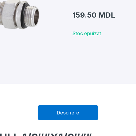
159.50
MDL
Stoc epuizat
Descriere