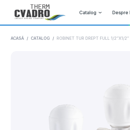
Catalog
Despre 
ACASĂ
/
CATALOG
/
ROBINET TUR DREPT FULL 1/2″X1/2″