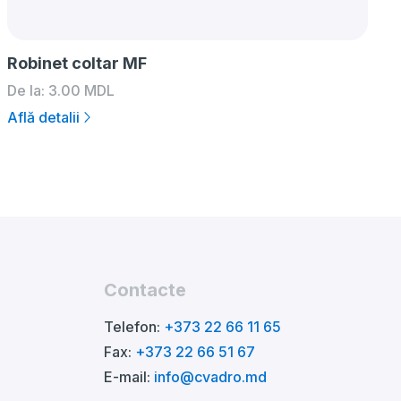
Robinet coltar MF
De la:
3.00
MDL
Află detalii
Contacte
Telefon:
+373 22 66 11 65
Fax:
+373 22 66 51 67
E-mail:
info@cvadro.md