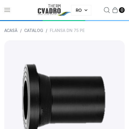
RO
0
ACASĂ
/
CATALOG
/
FLANSA DN 75 PE