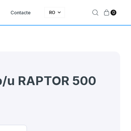
e
Contacte
RO
0
 p/u RAPTOR 500