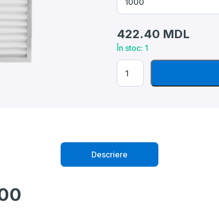
422.40
MDL
În stoc: 1
Cantitate
Filtru
G4
p/u
RAPTOR
500
Descriere
500