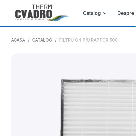
Catalog
Despre 
ACASĂ
/
CATALOG
/
FILTRU G4 P/U RAPTOR 500