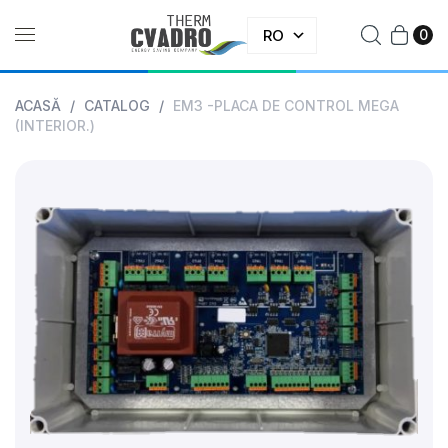
RO
0
ACASĂ
/
CATALOG
/
EM3 -PLACA DE CONTROL MEGA
(INTERIOR.)