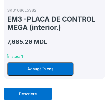
SKU:
086L5982
EM3 -PLACA DE CONTROL
MEGA (interior.)
7,685.26
MDL
În stoc: 1
Cantitate
Adaugă în coș
EM3
-
PLACA
DE
CONTROL
MEGA
Descriere
(interior.)