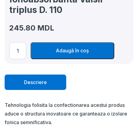
triplus D. 110
245.80
MDL
Cantitate
Adaugă în coș
Conector
dilatație
canalizare
PP
fonoabsorbantă
Valsir
Descriere
triplus
D.
110
Tehnologia folisita la confectionarea acestui produs
aduce o structura inovatoare ce garanteaza o izolare
fonica semnificativa.