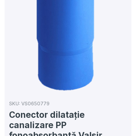
SKU:
VS0650779
Conector dilatație
canalizare PP
fonoabsorbantă Valsir