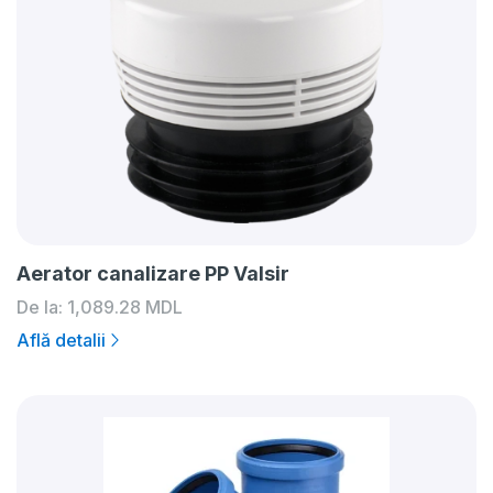
Aerator canalizare PP Valsir
De la:
1,089.28
MDL
Află detalii