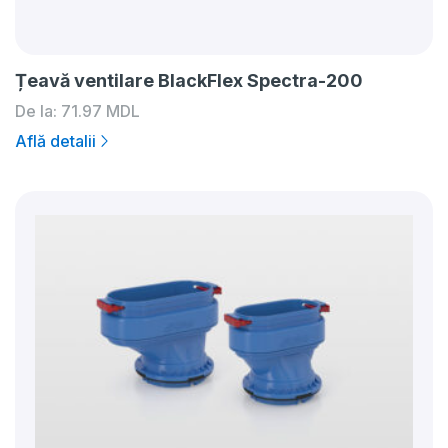
Țeavă ventilare BlackFlex Spectra-200
De la:
71.97
MDL
Află detalii