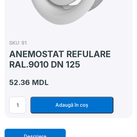
SKU:
91
ANEMOSTAT REFULARE
RAL.9010 DN 125
52.36
MDL
Cantitate
Adaugă în coș
ANEMOSTAT
REFULARE
RAL.9010
DN
125
Descriere