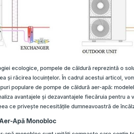
ogiei ecologice, pompele de căldură reprezintă o solu
ea și răcirea locuințelor. În cadrul acestui articol, v
tipuri populare de pompe de căldură aer-apă: modele
aliza avantajele și dezavantajele fiecăruia pentru a v
eea ce privește necesitățile dumneavoastră de încălzi
 Aer-Apă Monobloc
r-apă monobloc sunt unități compacte care conțin 