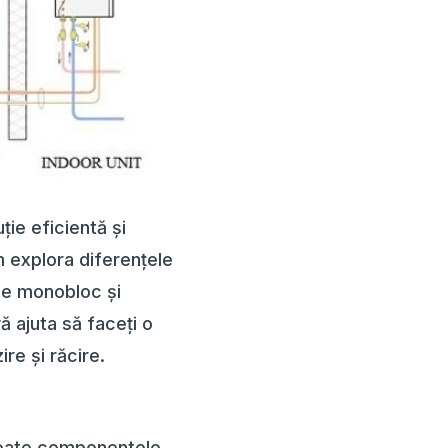
ție eficientă și
om explora diferențele
le monobloc și
ă ajuta să faceți o
re și răcire.
toate componentele