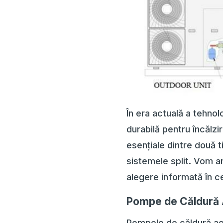
În era actuală a tehnol
durabilă pentru încălzir
esențiale dintre două 
sistemele split. Vom an
alegere informată în c
Pompe de Căldură
Pompele de căldură ae